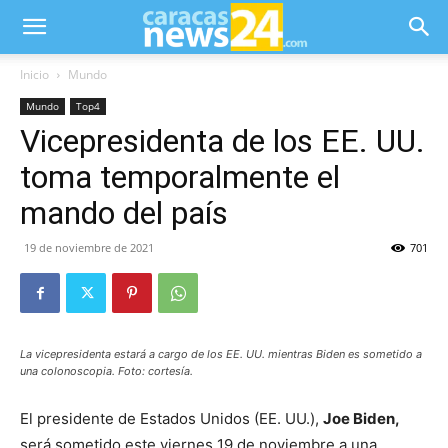
Inicio
Mundo
Mundo
Top4
Vicepresidenta de los EE. UU.
toma temporalmente el
mando del país
19 de noviembre de 2021
701
La vicepresidenta estará a cargo de los EE. UU. mientras Biden es sometido a
una colonoscopia. Foto: cortesía.
El presidente de Estados Unidos (EE. UU.),
Joe Biden,
será sometido este viernes 19 de noviembre a una