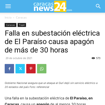
Inicio
Caracas
Caracas
Top4
Falla en subestación eléctrica
de El Paraíso causa apagón
de más de 30 horas
20 de octubre de 2021
573
Gobierno Nacional asegura que un ataque al Gurí dejó sin servicio eléctrico a
20 estados del país Foto: referencial
Una falla en la subestación eléctrica de
El Paraíso, en
Caracas,
causa un
apagón
de al menos 30 horas,