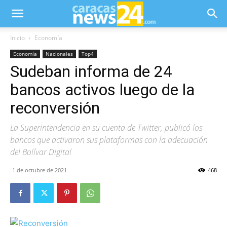
Inicio
Economía
Economía
Nacionales
Top4
Sudeban informa de 24
bancos activos luego de la
reconversión
La Superintendencia en su cuenta de Twitter, publicó los
bancos que activaron sus plataformas con la adecuación
del Bolívar Digital
1 de octubre de 2021
468