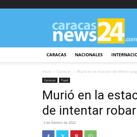
CaracasNews24
CARACAS
NACIONALES
INTERNACI
Inicio
Caracas
Murió en la estación del Metro lueg
Caracas
Top4
Murió en la esta
de intentar robar
2 de febrero de 2022