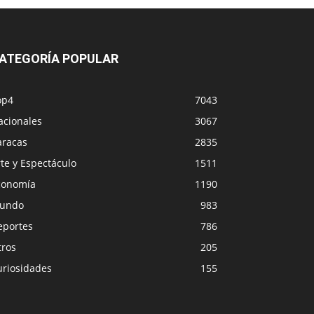
ATEGORÍA POPULAR
op4
7043
acionales
3067
aracas
2835
te y Espectáculo
1511
conomía
1190
undo
983
eportes
786
tros
205
uriosidades
155