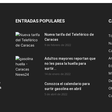
ENTRADAS POPULARES
C
Nueva tarifa del Teleférico de
T
Caracas
N
9 de febrero de 2022
C
Ar
Adultos mayores reportan que
no les pasa la huella para
E
surtir...
M
14 de enero de 2022
D
o
Conozca el calendario para
a
O
surtir gasolina en abril
5 de abril de 2022
C