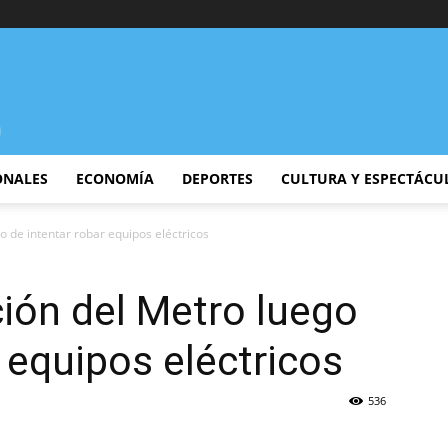
ONALES
ECONOMÍA
DEPORTES
CULTURA Y ESPECTÁCU
o de intentar robar equipos eléctricos
ción del Metro luego
 equipos eléctricos
536