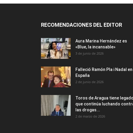
RECOMENDACIONES DEL EDITOR
Aura Marina Hernández es
«Blue, la incansable»
3 de junio de 2026
Falleció Ramón Pla i Nadal en
España
2 de junio de 2026
Toros de Aragua tiene legad
que continúa luchando contr
las drogas...
2 de marzo de 2026