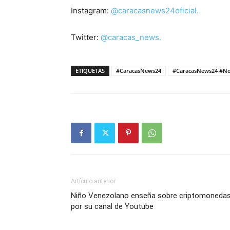
Instagram:
@caracasnews24oficial.
Twitter:
@caracas_news.
ETIQUETAS
#CaracasNews24
#CaracasNews24 #Not
Artículo anterior
Niño Venezolano enseña sobre criptomoneda
por su canal de Youtube