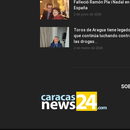
Falleció Ramón Pla i Nadal en
España
2 de junio de 2026
Toros de Aragua tiene legad
que continúa luchando contr
las drogas...
2 de marzo de 2026
SO