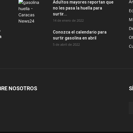
Ar
Adultos mayores reportan que
no les pasa la huella para
E
surtir...
M
14 de enero de 2022
D
o
Conozca el calendario para
a
O
surtir gasolina en abril
5 de abril de 2022
C
BRE NOSOTROS
S