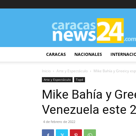
CaracasNews24
CARACAS
NACIONALES
INTERNACI
Inicio
Arte y Espectáculo
Mike Bahía y Greeicy esp
Arte y Espectáculo
Top4
Mike Bahía y Gree
Venezuela este 
4 de febrero de 2022