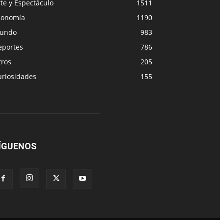
te y Espectáculo
1511
conomía
1190
undo
983
eportes
786
tros
205
uriosidades
155
ÍGUENOS