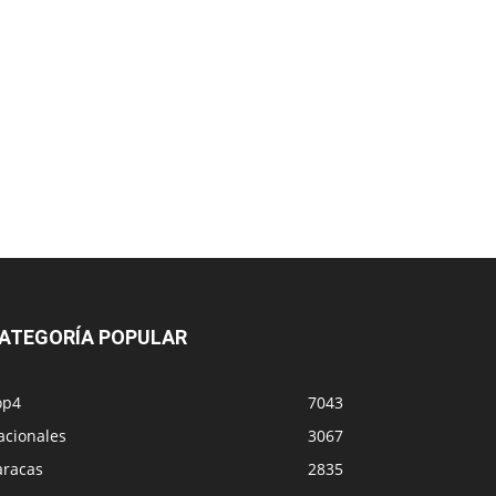
ATEGORÍA POPULAR
op4
7043
acionales
3067
aracas
2835