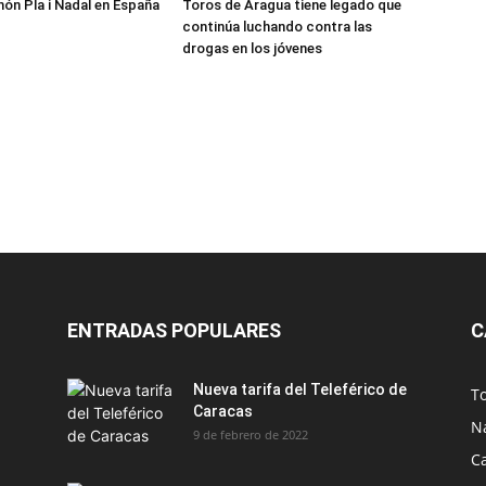
món Pla i Nadal en España
Toros de Aragua tiene legado que
continúa luchando contra las
drogas en los jóvenes
ENTRADAS POPULARES
C
Nueva tarifa del Teleférico de
T
Caracas
N
9 de febrero de 2022
C