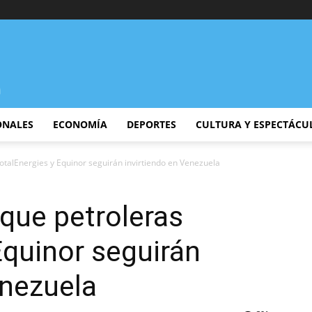
ONALES
ECONOMÍA
DEPORTES
CULTURA Y ESPECTÁCU
otalEnergies y Equinor seguirán invirtiendo en Venezuela
que petroleras
Equinor seguirán
enezuela