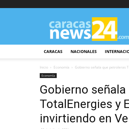
CaracasNews24
CARACAS
NACIONALES
INTERNACI
Inicio
Economía
Gobierno señala que petroleras T
Economía
Gobierno señala 
TotalEnergies y 
invirtiendo en V