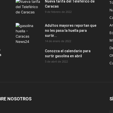
Nueva tarifa del Teleférico de
T
Caracas
N
9 de febrero de 2022
C
Ar
Adultos mayores reportan que
no les pasa la huella para
E
surtir...
M
14 de enero de 2022
D
o
Conozca el calendario para
a
O
surtir gasolina en abril
5 de abril de 2022
C
BRE NOSOTROS
S