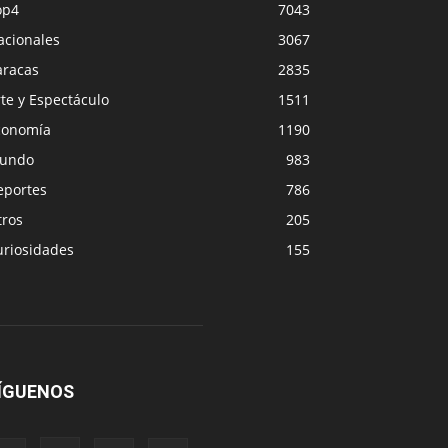
op4
7043
acionales
3067
aracas
2835
te y Espectáculo
1511
conomía
1190
undo
983
eportes
786
tros
205
uriosidades
155
ÍGUENOS