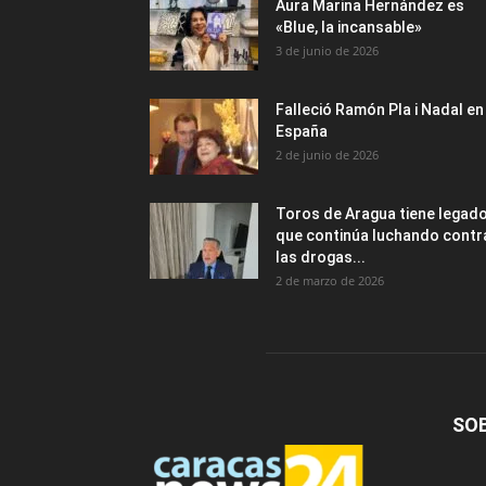
Aura Marina Hernández es
«Blue, la incansable»
3 de junio de 2026
Falleció Ramón Pla i Nadal en
España
2 de junio de 2026
Toros de Aragua tiene legad
que continúa luchando contr
las drogas...
2 de marzo de 2026
SO