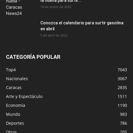
la huella para surtir...
14 de enero de 2022
Conozca el calendario para surtir gasolina
en abril
5 de abril de 2022
CATEGORÍA POPULAR
Top4
7043
Nacionales
3067
Caracas
2835
Arte y Espectáculo
1511
Economía
1190
Mundo
983
Deportes
786
Otros
205