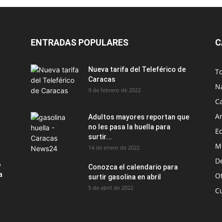
ENTRADAS POPULARES
C
Nueva tarifa del Teleférico de
T
Caracas
N
9 de febrero de 2022
C
Ar
Adultos mayores reportan que
no les pasa la huella para
E
surtir...
M
14 de enero de 2022
D
o
Conozca el calendario para
a
O
surtir gasolina en abril
5 de abril de 2022
C