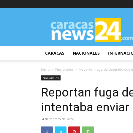
CaracasNews24
CARACAS
NACIONALES
INTERNACI
Inicio
Nacionales
Reportan fuga de detenido que i
Nacionales
Reportan fuga d
intentaba enviar
4 de febrero de 2022