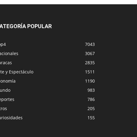
ATEGORÍA POPULAR
op4
7043
acionales
3067
aracas
2835
te y Espectáculo
1511
conomía
1190
undo
983
eportes
786
tros
205
uriosidades
155