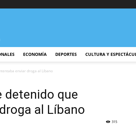
ONALES
ECONOMÍA
DEPORTES
CULTURA Y ESPECTÁCU
ntentaba enviar droga al Líbano
e detenido que
 droga al Líbano
315