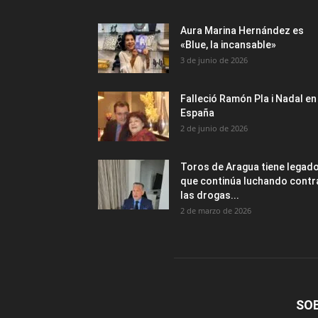
Aura Marina Hernández es
«Blue, la incansable»
3 de junio de 2026
Falleció Ramón Pla i Nadal en
España
2 de junio de 2026
Toros de Aragua tiene legad
que continúa luchando contr
las drogas...
2 de marzo de 2026
SO