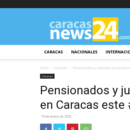
CaracasNews24
CARACAS
NACIONALES
INTERNACI
Inicio
Caracas
Pensionados y jubilados protestar
Caracas
Pensionados y ju
en Caracas este
19 de enero de 2022