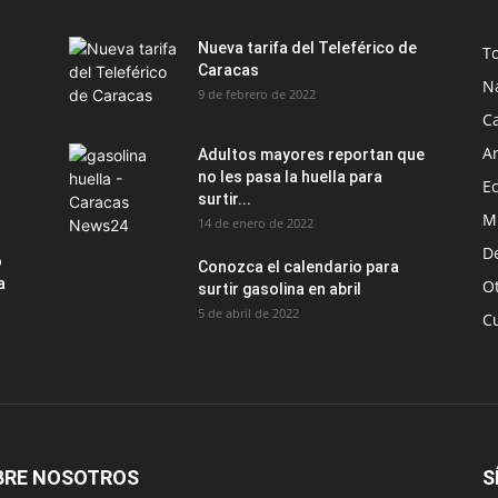
Nueva tarifa del Teleférico de
T
Caracas
N
9 de febrero de 2022
C
Ar
Adultos mayores reportan que
no les pasa la huella para
E
surtir...
M
14 de enero de 2022
D
o
Conozca el calendario para
a
O
surtir gasolina en abril
5 de abril de 2022
C
BRE NOSOTROS
S