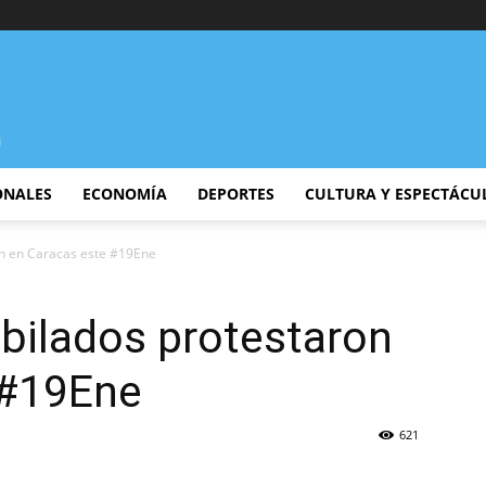
ONALES
ECONOMÍA
DEPORTES
CULTURA Y ESPECTÁCU
on en Caracas este #19Ene
bilados protestaron
 #19Ene
621