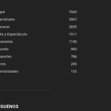
op4
7043
acionales
3067
aracas
2835
te y Espectáculo
1511
conomía
1190
undo
983
eportes
786
tros
205
uriosidades
155
ÍGUENOS