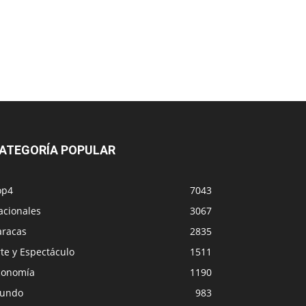
ATEGORÍA POPULAR
op4
7043
acionales
3067
aracas
2835
te y Espectáculo
1511
conomía
1190
undo
983