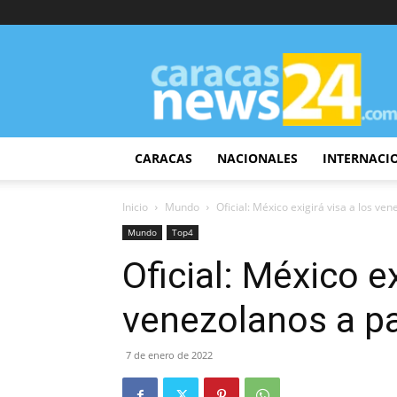
CaracasNews24
CARACAS
NACIONALES
INTERNACI
Inicio
Mundo
Oficial: México exigirá visa a los ven
Mundo
Top4
Oficial: México ex
venezolanos a pa
7 de enero de 2022