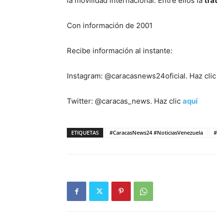
la movilidad internacional. Entre ellos la
tra
Con información de 2001
Recibe información al instante:
Instagram: @caracasnews24oficial. Haz cli
Twitter: @caracas_news. Haz clic
aquí
ETIQUETAS
#CaracasNews24 #NoticiasVenezuela
#