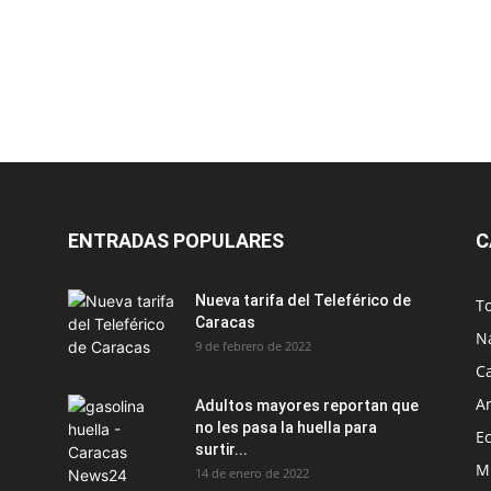
ENTRADAS POPULARES
C
Nueva tarifa del Teleférico de
T
Caracas
N
9 de febrero de 2022
C
Ar
Adultos mayores reportan que
no les pasa la huella para
E
surtir...
M
14 de enero de 2022