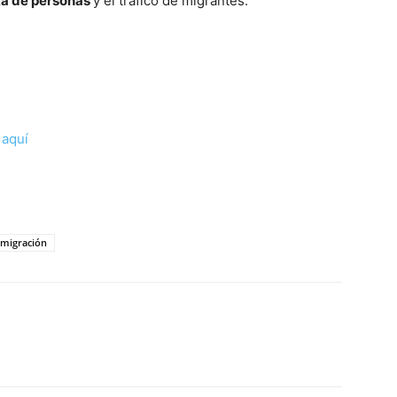
ta de personas
y el tráfico de migrantes.
c
aquí
migración