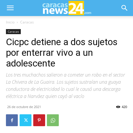
Inicio
Caracas
Caracas
Cicpc detiene a dos sujetos
por enterrar vivo a un
adolescente
Los tres muchachos salieron a cometer un robo en el sector
La Chivera de La Guaira. Los sujetos sustraían una guaya
conductora de electricidad lo cual le causó una descarga
eléctrica a Narváez quien cayó al vacío
26 de octubre de 2021
420