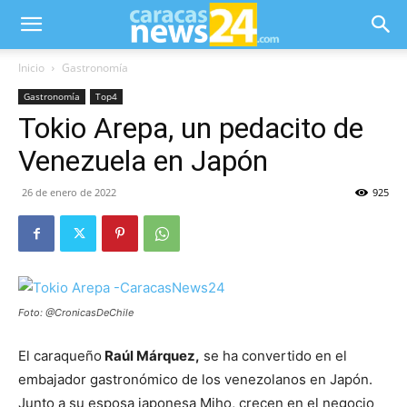
Inicio
Gastronomía
Gastronomía
Top4
Tokio Arepa, un pedacito de
Venezuela en Japón
26 de enero de 2022
925
Foto: @CronicasDeChile
El caraqueño
Raúl Márquez,
se ha convertido en el
embajador gastronómico de los venezolanos en Japón.
Junto a su esposa japonesa Miho, crecen en el negocio