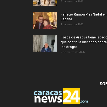
3 de junio de 2026
Falleció Ramón Pla i Nadal en
España
2 de junio de 2026
Toros de Aragua tiene legad
que continúa luchando contr
las drogas...
2 de marzo de 2026
SO