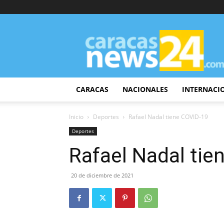
CaracasNews24
CARACAS
NACIONALES
INTERNACI
Inicio
Deportes
Rafael Nadal tiene COVID-19
Deportes
Rafael Nadal tie
20 de diciembre de 2021