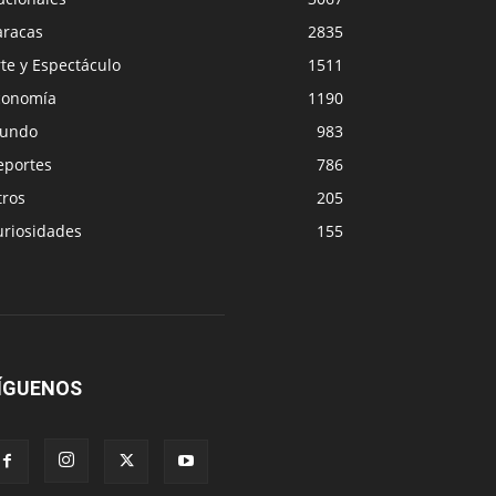
aracas
2835
te y Espectáculo
1511
conomía
1190
undo
983
eportes
786
tros
205
uriosidades
155
ÍGUENOS