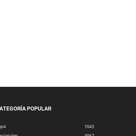
ATEGORÍA POPULAR
op4
7043
acionales
3067