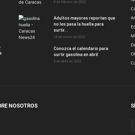
9 de febrero de 2022
C
Ar
Adultos mayores reportan que
no les pasa la huella para
E
surtir...
M
14 de enero de 2022
D
o
Conozca el calendario para
a
O
surtir gasolina en abril
5 de abril de 2022
C
BRE NOSOTROS
S