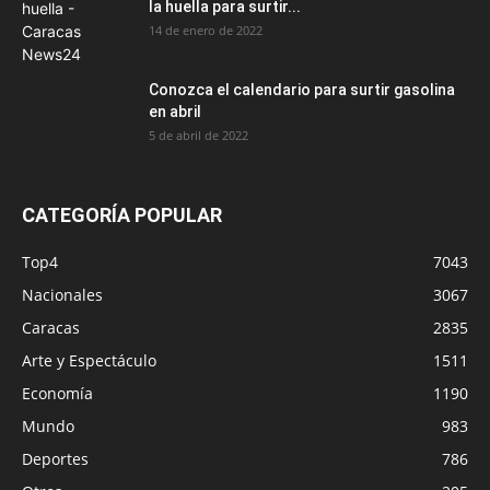
la huella para surtir...
14 de enero de 2022
Conozca el calendario para surtir gasolina
en abril
5 de abril de 2022
CATEGORÍA POPULAR
Top4
7043
Nacionales
3067
Caracas
2835
Arte y Espectáculo
1511
Economía
1190
Mundo
983
Deportes
786