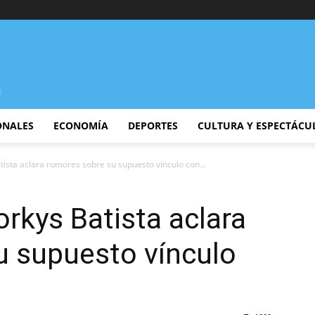
ONALES
ECONOMÍA
DEPORTES
CULTURA Y ESPECTÁCU
ista aclara rumores sobre su supuesto vínculo con...
rkys Batista aclara
u supuesto vínculo