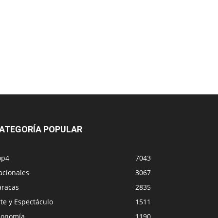
ATEGORÍA POPULAR
op4
7043
acionales
3067
aracas
2835
te y Espectáculo
1511
conomía
1190