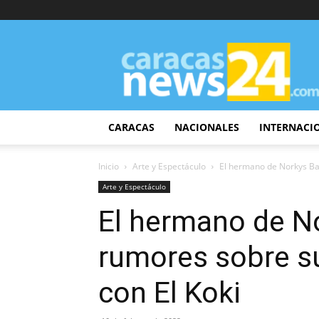
CaracasNews24
CARACAS
NACIONALES
INTERNACI
Inicio
Arte y Espectáculo
El hermano de Norkys Bat
Arte y Espectáculo
El hermano de No
rumores sobre s
con El Koki