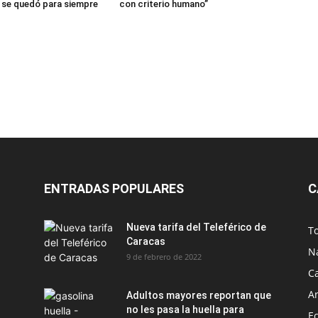
 se quedó para siempre
con criterio humano”
ENTRADAS POPULARES
C
Nueva tarifa del Teleférico de
T
Caracas
N
9 de febrero de 2022
C
Ar
Adultos mayores reportan que
no les pasa la huella para
E