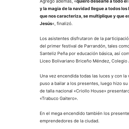
Agregó además, «
quiero desearle a todo el
y la magia de la navidad llegue a todos los
que nos caracteriza, se multiplique y que 
Jesús
«, finalizó.
Los asistentes disfrutaron de la participac
del primer festival de Parrandón, tales como
Santeliz Peña por educación básica, así co
Liceo Bolivariano Briceño Méndez, Colegio A
Una vez encendida todas las luces y con la 
puso a bailar a los presentes, luego hizo s
de talla nacional «Criollo House» presentar
«Trabuco Gaitero».
En el mega encendido también los presentes
emprendedores de la ciudad.