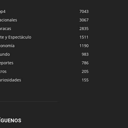
op4
7043
acionales
3067
aracas
2835
te y Espectáculo
1511
conomía
1190
undo
983
eportes
786
tros
205
uriosidades
155
ÍGUENOS