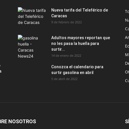
Nueva tarifa del Teleférico de
T
Caracas
N
9 de febrero de 2022
C
Ar
Adultos mayores reportan que
no les pasa la huella para
E
surtir...
M
14 de enero de 2022
D
o
Conozca el calendario para
a
O
surtir gasolina en abril
5 de abril de 2022
C
BRE NOSOTROS
S