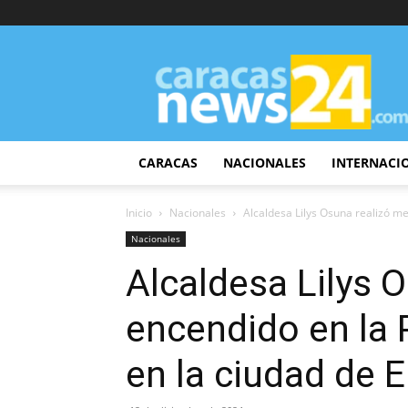
CaracasNews24
CARACAS
NACIONALES
INTERNACI
Inicio
Nacionales
Alcaldesa Lilys Osuna realizó me
Nacionales
Alcaldesa Lilys 
encendido en la 
en la ciudad de E