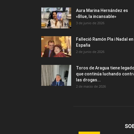
Aura Marina Hernández es
«Blue, la incansable»
3 de junio de 2026
Falleció Ramón Pla i Nadal en
España
2 de junio de 2026
Toros de Aragua tiene legad
que continúa luchando contr
las drogas...
2 de marzo de 2026
SO